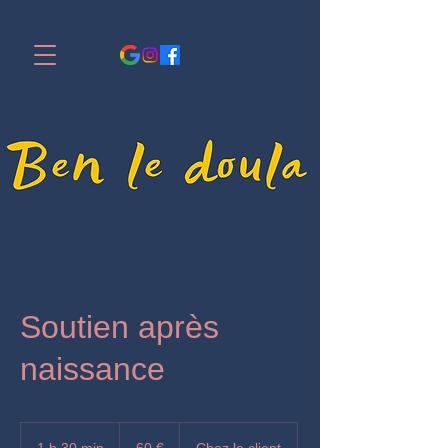
Soutien après
naissance
60
euros