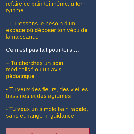
refaire ce bain toi-même, à ton
rythme
- Tu ressens le besoin d’un
espace où déposer ton vécu de
la naissance
Ce n’est pas fait pour toi si…
– Tu cherches un soin
médicalisé ou un avis
pédiatrique
- Tu veux des fleurs, des vieilles
bassines et des agrumes
- Tu veux un simple bain rapide,
sans échange ni guidance