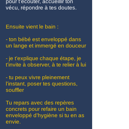
pour t’écouter, accueillir ton
vécu, répondre à tes doutes.
Ensuite vient le bain :
- ton bébé est enveloppé dans
un lange et immergé en douceur
- je t’explique chaque étape, je
t’invite à observer, à te relier à lui
- tu peux vivre pleinement
l’instant, poser tes questions,
souffler
Tu repars avec des repères
concrets pour refaire un bain
enveloppé d’hygiène si tu en as
envie.