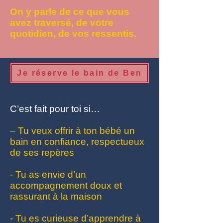
On y parle de ce que vous
avez traversé, de votre
quotidien, de vos ressentis.
Je réserve le bain de Ben
C’est fait pour toi si…
– Tu veux offrir à ton bébé un
bain en confiance, respectueux
de ses repères
- Tu as envie d’un
accompagnement doux et
rassurant à la maison
- Tu es curieuse d’apprendre à