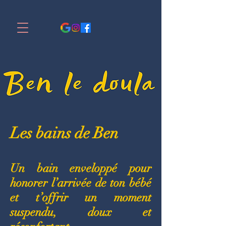
Les bains de Ben
Un bain enveloppé pour
honorer l’arrivée de ton bébé
et t’offrir un moment
suspendu, doux et