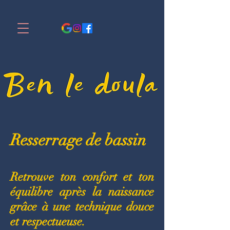
Resserrage de bassin
Retrouve ton confort et ton
équilibre après la naissance
grâce à une technique douce
et respectueuse.