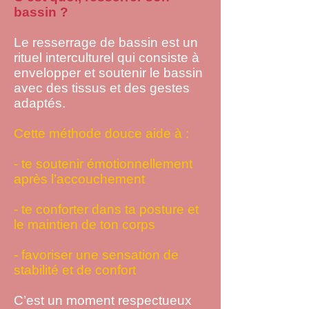
bassin ?
Le resserrage de bassin est un
rituel interculturel qui consiste à
envelopper et soutenir le bassin
avec des tissus et des gestes
adaptés.
Cette méthode douce aide à :
- te soutenir émotionnellement
après l’accouchement
- te conforter dans ta posture et
le maintien de ton corps
- favoriser une sensation de
stabilité et de confort
C’est un moment respectueux