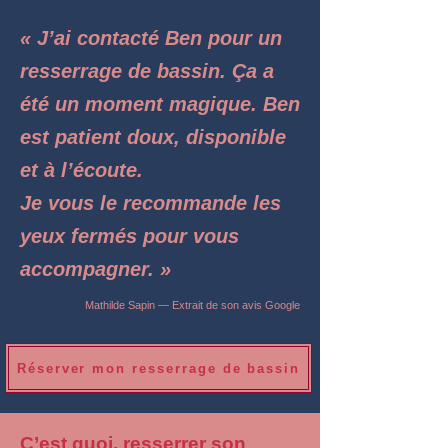
« J’ai contacté Ben pour un
resserrage de bassin. Ça a
été un moment magique. Ben
est patient doux, disponible
et à l’écoute.
Je vous le recommande les
yeux fermés pour vous
accompagner. »
Mathilde Sapin — Extrait de son avis Google
Réserver mon resserrage de bassin
C’est quoi, resserrer son