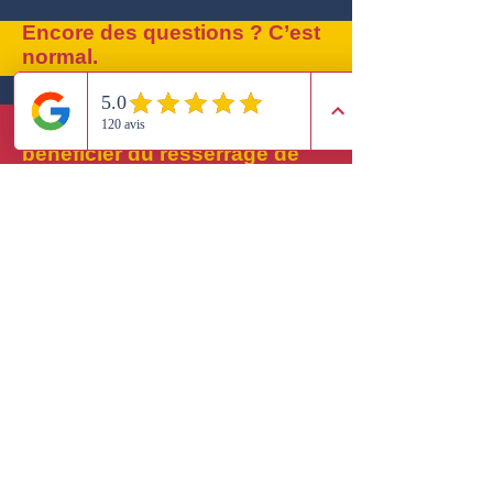
Encore des questions ? C’est
normal.
À partir de quand puis-je
bénéficier du resserrage de
bassin ?
Dès que tu te sens prête, dès la
table d’accouchement, selon ton
ressenti et avis médical.
Est-ce douloureux ?
Non, c’est une approche douce,
adaptée à ta sensibilité.
​Combien de temps dure la