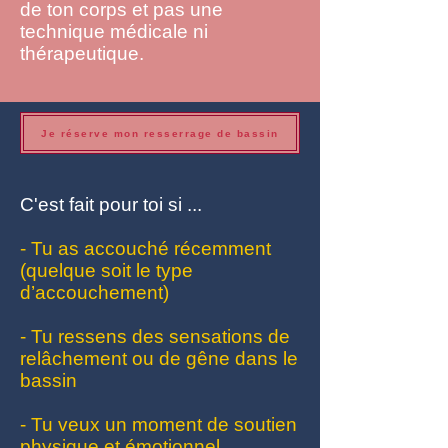
de ton corps et pas une
technique médicale ni
thérapeutique.
Je réserve mon resserrage de bassin
C'est fait pour toi si ...
- Tu as accouché récemment
(quelque soit le type
d’accouchement)
- Tu ressens des sensations de
relâchement ou de gêne dans le
bassin
- Tu veux un moment de soutien
physique et émotionnel